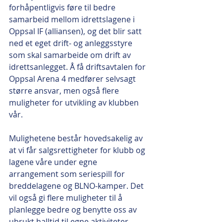
forhåpentligvis føre til bedre 
samarbeid mellom idrettslagene i 
Oppsal IF (alliansen), og det blir satt 
ned et eget drift- og anleggsstyre 
som skal samarbeide om drift av 
idrettsanlegget. Å få driftsavtalen for 
Oppsal Arena 4 medfører selvsagt 
større ansvar, men også flere 
muligheter for utvikling av klubben 
vår. 
Mulighetene består hovedsakelig av 
at vi får salgsrettigheter for klubb og 
lagene våre under egne 
arrangement som seriespill for 
breddelagene og BLNO-kamper. Det 
vil også gi flere muligheter til å 
planlegge bedre og benytte oss av 
ubrukt halltid til egne aktiviteter, 