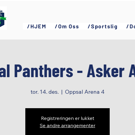
/HJEM
/Om Oss
/Sportslig
/D
l Panthers - Asker 
tor. 14. des.
  |  
Oppsal Arena 4
Registreringen er lukket
Se andre arrangementer