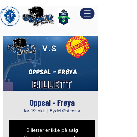
Oppsal - Frøya
lør. 19. okt.
  |  
Bydel Østensjø
Billetter er ikke på salg