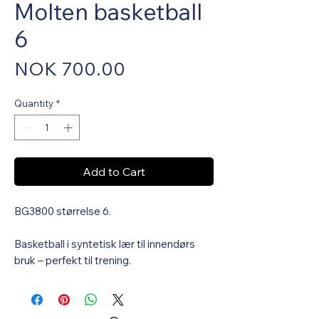
Molten basketball
6
Price
NOK 700.00
Quantity
*
Add to Cart
BG3800 størrelse 6.
Basketball i syntetisk lær til innendørs
bruk – perfekt til trening.