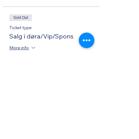
Sold Out
Ticket type
Salg i døra/Vip/Spons
More info
Price
NOK 0.00
Share this event