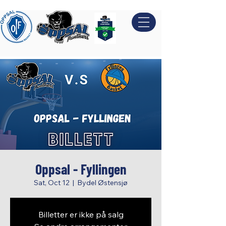
Oppsal - Fyllingen
Sat, Oct 12
  |  
Bydel Østensjø
Billetter er ikke på salg