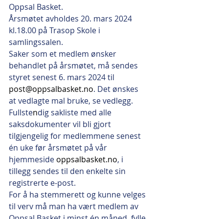
Oppsal Basket.
Årsmøtet avholdes 20. mars 2024 
kl.18.00 på Trasop Skole i 
samlingssalen.
Saker som et medlem ønsker 
behandlet på årsmøtet, må sendes 
styret senest 6. mars 2024 til 
post@oppsalbasket.no
. Det ønskes 
at vedlagte mal bruke, se vedlegg.
Fullste
n
dig sakliste med alle 
saksdokumenter vil bli gjort 
tilgjengelig for medlemmene senest 
én uke før årsmøtet på vår 
hjemmeside 
oppsalbasket.no
, i 
tillegg sendes til den enkelte sin 
registrerte e-post.
For å ha stemmerett og kunne velges 
til verv må man ha vært medlem av 
Oppsal Basket i minst én måned, fylle 